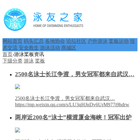
网站首页
码头汇总
各地协会
论坛社区
户外游泳
桨板运动
技
术交流
安全救生
游泳活动
商城区
首页
›
游泳桨板资讯
下级分类
游泳
桨板
2500名泳士长江争渡，男女冠军都来自武汉…
2500名泳士长江争渡，男女冠军都来自武汉…
https://mp.weixin.qq.com/s/LU3qHJnDv6UrM977i9hdrw
两岸近200名“泳士”横渡厦金海峡！冠军出炉