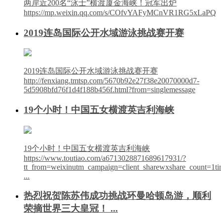
两岸近200名“泳士”横渡厦金海峡！冠军出炉
https://mp.weixin.qq.com/s/COfvYAFyMCnVR1RG5xLaPQ
2019连岛国际公开水域游泳挑战赛开赛
2019连岛国际公开水域游泳挑战赛开赛
http://fenxiang.tmtsp.com/5670b92e27f38e20070000d7-
5d5908bfd76f1d4f188b456f.html?from=singlemessage
19个小时！中国五女横渡英吉利海峡
19个小时！中国五女横渡英吉利海峡
https://www.toutiao.com/a6713028871689617931/?
tt_from=weixinutm_campaign=client_sharewxshare_count=1
...
热烈祝贺陈苏伟成功挑战环曼哈顿岛游，顺利
荣摘世界三大皇冠！ ...