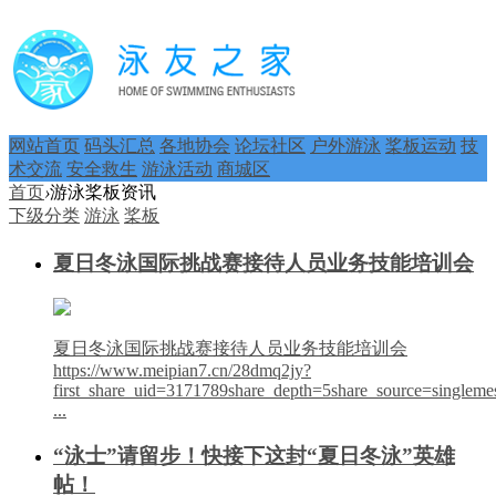
网站首页
码头汇总
各地协会
论坛社区
户外游泳
桨板运动
技
术交流
安全救生
游泳活动
商城区
首页
›
游泳桨板资讯
下级分类
游泳
桨板
夏日冬泳国际挑战赛接待人员业务技能培训会
夏日冬泳国际挑战赛接待人员业务技能培训会
https://www.meipian7.cn/28dmq2jy?
first_share_uid=3171789share_depth=5share_source=single
...
“泳士”请留步！快接下这封“夏日冬泳”英雄
帖！