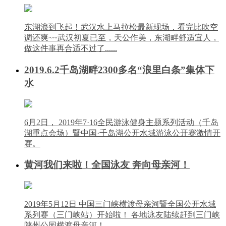
东湖浪到飞起！武汉水上马拉松最新现场，看完比吹空
调还爽~~武汉初夏已至，天公作美，东湖畔舒适宜人，
做这件事再合适不过了......
2019.6.2千岛湖畔2300多名“浪里白条”集体下
水
6月2日， 2019年7·16全民游泳健身主题系列活动（千岛
湖重点会场）暨中国·千岛湖公开水域游泳公开赛激情开
赛。
黄河我们来啦！全国泳友 奔向母亲河！
2019年5月12日 中国三门峡横渡母亲河暨全国公开水域
系列赛（三门峡站）开始啦！ 各地泳友陆续赶到三门峡
陕州公园横渡母亲河！