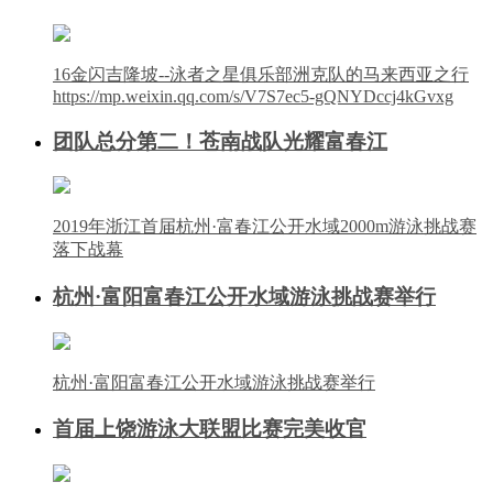
16金闪吉隆坡--泳者之星俱乐部洲克队的马来西亚之行
https://mp.weixin.qq.com/s/V7S7ec5-gQNYDccj4kGvxg
​团队总分第二！苍南战队光耀富春江
2019年浙江首届杭州·富春江公开水域2000m游泳挑战赛
落下战幕
杭州·富阳富春江公开水域游泳挑战赛举行
杭州·富阳富春江公开水域游泳挑战赛举行
首届上饶游泳大联盟比赛完美收官