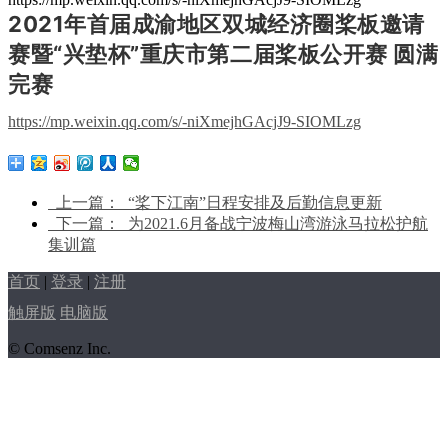
2021年首届成渝地区双城经济圈桨板邀请
赛暨“兴垫杯”重庆市第二届桨板公开赛 圆满
完赛
https://mp.weixin.qq.com/s/-niXmejhGAcjJ9-SIOMLzg
上一篇：
“桨下江南”日程安排及后勤信息更新
下一篇：
为2021.6月备战宁波梅山湾游泳马拉松护航
集训篇
首页
|
登录
|
注册
触屏版
电脑版
© Comsenz Inc.