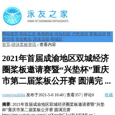
网站首页
码头汇总
各地协会
论坛社区
户外游泳
桨板运动
技
术交流
安全救生
游泳活动
商城区
首页
›
游泳桨板资讯
›
查看内容
2021年首届成渝地区双城经济
圈桨板邀请赛暨“兴垫杯”重庆
市第二届桨板公开赛 圆满完 ...
yongyouzhijia
发布于2021-5-6 16:40
|
查看357
|
评论0
收藏
摘要
: 2021年首届成渝地区双城经济圈桨板邀请赛暨“兴垫
杯”重庆市第二届桨板公开赛 圆满完赛
https://mp.weixin.qq.com/s/-niXmejhGAcjJ9-SIOMLzg `